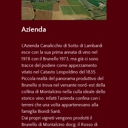
PRODOTTI
Azienda
DOVE SIAMO
L’Azienda Canalicchio di Sotto di Lambardi
FACEBOOK
esce con la sua prima annata di vino nel
1978 con il Brunello 1973, ma già ci sono
tracce del podere come appezzamento
vitato nel Catasto Leopoldino del 1835.
RICHIESTE
Piccola realtà del panorama produttivo del
Brunello si trova nel versante nord-est della
collina di Montalcino nella culla ideale dello
storico vino; infatti l’azienda confina con i
GALLERY
terreni che una volta appartenevano alla
famiglia Biondi Santi.
Dai propri vigneti vengono prodotti il
Brunello di Montalcino docg, il Rosso di
DICONO DI NOI